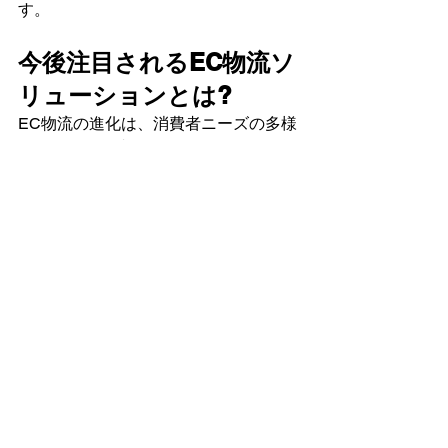
す。
今後注目されるEC物流ソ
リューションとは?
EC物流の進化は、消費者ニーズの多様
化とともに急速に進んでいます。今後
注目されるソリューションとして、AI
やIoT技術を活用した未来型物流システ
ムが挙げられます。これにより、在庫
管理や配送効率が大幅に向上し、顧客
満足度も高まります。また、持続可能
性を考慮したエコロジカルな取り組み
も重要です。環境負荷を軽減するため
の再利用可能な包装材やカーボンニュ
ートラルな輸送手段などが求められて
います。このような革新的アプローチ
によって、EC業界全体がさらなる成長
を遂げることが期待されています。